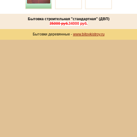
Бытовка строительная "стандартная" (ДВП)
35000 руб.
34000 руб.
Бытовки деревянные -
www.bitovkistroy.ru