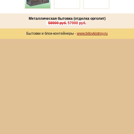
Металлическая бытовка (отделка орголит)
58000 руб.
57000 руб.
Бытовки и блок-контейнеры -
www.bitovkistroy.ru